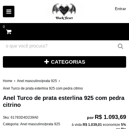
Entrar
0
CATEGORIAS
Home
Anel masculino/prata 925
Anel Turco de prata esterlina 925 com pedra citrino
Anel Turco de prata esterlina 925 com pedra
citrino
R$ 1.093,69
por
Sku:
61783D4D239A0
Categoria:
Anel masculino/prata 925
à vista
R$ 1.039,01
economize
5%