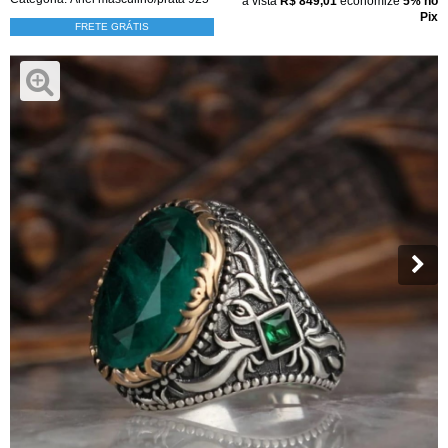
à vista
R$ 849,01
economize
5%
no
Pix
FRETE GRÁTIS