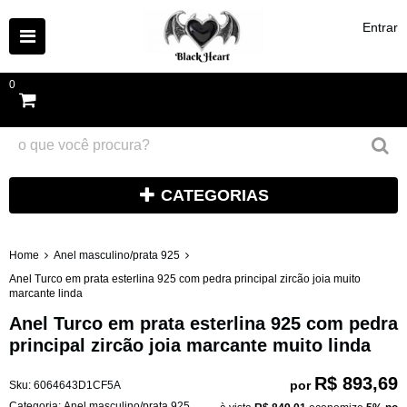
Entrar
0
CATEGORIAS
Home
Anel masculino/prata 925
Anel Turco em prata esterlina 925 com pedra principal zircão joia muito
marcante linda
Anel Turco em prata esterlina 925 com pedra
principal zircão joia marcante muito linda
R$ 893,69
por
Sku:
6064643D1CF5A
Categoria:
Anel masculino/prata 925