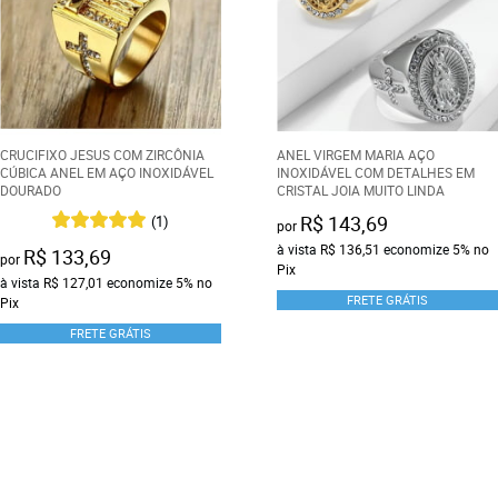
CRUCIFIXO JESUS COM ZIRCÔNIA
ANEL VIRGEM MARIA AÇO
CÚBICA ANEL EM AÇO INOXIDÁVEL
INOXIDÁVEL COM DETALHES EM
DOURADO
CRISTAL JOIA MUITO LINDA
R$ 143,69
(1)
por
à vista
R$ 136,51
economize
5%
no
R$ 133,69
por
Pix
à vista
R$ 127,01
economize
5%
no
FRETE GRÁTIS
Pix
FRETE GRÁTIS