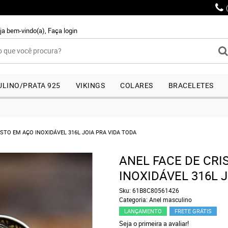
ja bem-vindo(a),
Faça login
LINO/PRATA 925
VIKINGS
COLARES
BRACELETES
ISTO EM AÇO INOXIDÁVEL 316L JOIA PRA VIDA TODA
ANEL FACE DE CRI
INOXIDÁVEL 316L 
Sku:
61B8C80561426
Categoria:
Anel masculino
LANÇAMENTO
FRETE GRÁTIS
Seja o primeira a avaliar!