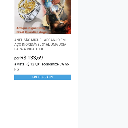
ANEL SÃO MIGUEL ARCANJO EM
CRISTO PINGENTE DE CRU
AÇO INOXIDÁVEL 316L UMA JOIA
INOXIDÁVEL 316L
PARA A VIDA TODO
R$ 133,69
(1
por
à vista
R$ 127,01
economize
5%
no
R$ 173,69
por
Pix
à vista
R$ 165,01
economi
FRETE GRÁTIS
Pix
FRETE GRÁTIS