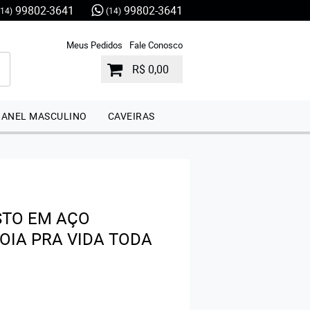
99802-3641
99802-3641
(14)
(14)
Meus Pedidos
Fale Conosco
R$ 0,00
ANEL MASCULINO
CAVEIRAS
STO EM AÇO
JOIA PRA VIDA TODA