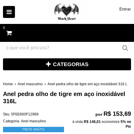
Entrar
0
CATEGORIAS
Home
Anel masculino
Anel pedra olho de tigre em aço inoxidável 316 L
Anel pedra olho de tigre em aço inoxidável
316L
R$ 153,69
por
Sku:
5F6E660F12989
Categoria:
Anel masculino
à vista
R$ 146,01
economize
5%
no
Pix
FRETE GRÁTIS