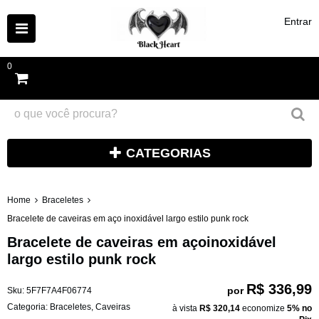
Entrar
0
CATEGORIAS
Home
Braceletes
Bracelete de caveiras em aço inoxidável largo estilo punk rock
Bracelete de caveiras em açoinoxidável
largo estilo punk rock
R$ 336,99
por
Sku:
5F7F7A4F06774
Categoria:
Braceletes
,
Caveiras
à vista
R$ 320,14
economize
5%
no