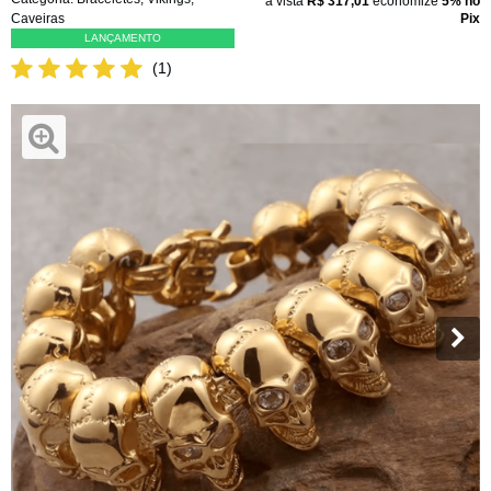
à vista
R$ 317,01
economize
5%
no
Caveiras
Pix
LANÇAMENTO
(1)