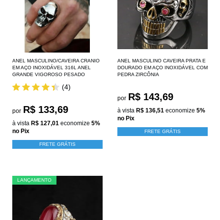
ANEL MASCULINO/CAVEIRA CRANIO
ANEL MASCULINO CAVEIRA PRATA E
EM AÇO INOXIDÁVEL 316L ANEL
DOURADO EM AÇO INOXIDÁVEL COM
GRANDE VIGOROSO PESADO
PEDRA ZIRCÔNIA
(4)
R$ 143,69
por
R$ 133,69
à vista
R$ 136,51
economize
5%
por
no Pix
à vista
R$ 127,01
economize
5%
no Pix
FRETE GRÁTIS
FRETE GRÁTIS
LANÇAMENTO