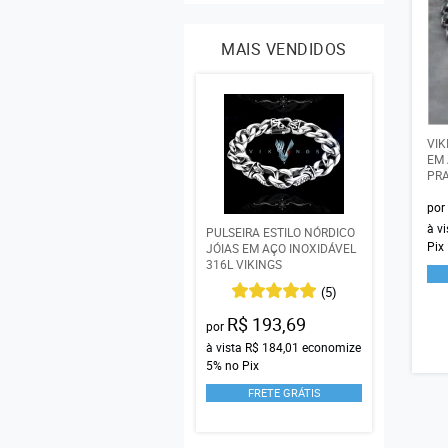
MAIS VENDIDOS
VIK
EM 
PRA
por
à v
PULSEIRA ESTILO NÓRDICO
Pix
JÓIAS EM AÇO INOXIDÁVEL
316L VIKINGS
(5)
R$ 193,69
por
à vista
R$ 184,01
economize
5%
no Pix
FRETE GRÁTIS