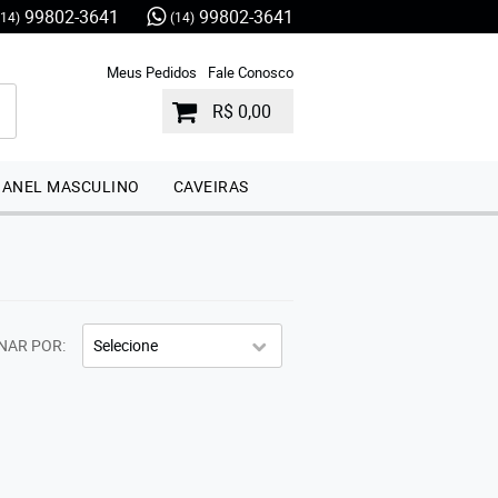
99802-3641
99802-3641
(14)
(14)
Meus Pedidos
Fale Conosco
R$ 0,00
ANEL MASCULINO
CAVEIRAS
NAR POR
Selecione