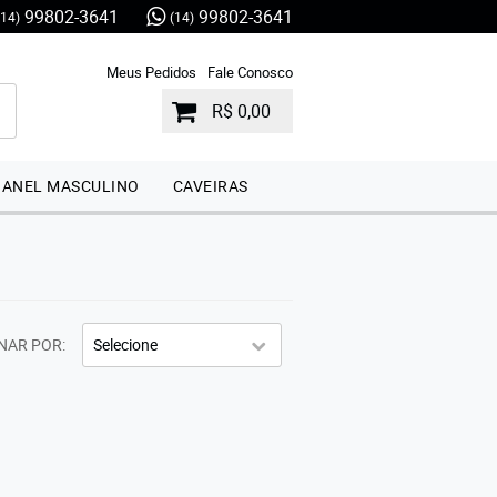
99802-3641
99802-3641
(14)
(14)
Meus Pedidos
Fale Conosco
R$ 0,00
ANEL MASCULINO
CAVEIRAS
NAR POR
Selecione