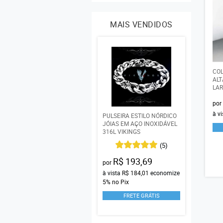
MAIS VENDIDOS
COL
ALT
LA
por
à v
PULSEIRA ESTILO NÓRDICO
JÓIAS EM AÇO INOXIDÁVEL
316L VIKINGS
(5)
R$ 193,69
por
à vista
R$ 184,01
economize
5%
no Pix
FRETE GRÁTIS