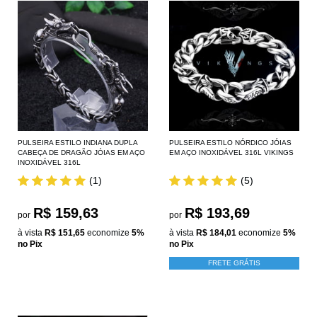
PULSEIRA ESTILO INDIANA DUPLA
PULSEIRA ESTILO NÓRDICO JÓIAS
CABEÇA DE DRAGÃO JÓIAS EM AÇO
EM AÇO INOXIDÁVEL 316L VIKINGS
INOXIDÁVEL 316L
(1)
(5)
R$ 159,63
R$ 193,69
por
por
à vista
R$ 151,65
economize
5%
à vista
R$ 184,01
economize
5%
no Pix
no Pix
FRETE GRÁTIS