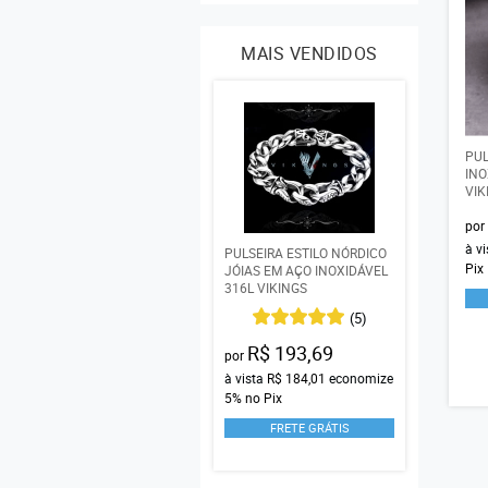
MAIS VENDIDOS
PUL
INO
VIK
por
à v
PULSEIRA ESTILO NÓRDICO
Pix
JÓIAS EM AÇO INOXIDÁVEL
316L VIKINGS
(5)
R$ 193,69
por
à vista
R$ 184,01
economize
5%
no Pix
FRETE GRÁTIS