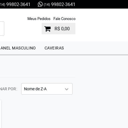
99802-3641
99802-3641
(14)
(14)
Meus Pedidos
Fale Conosco
R$ 0,00
ANEL MASCULINO
CAVEIRAS
NAR POR
Nome de Z-A