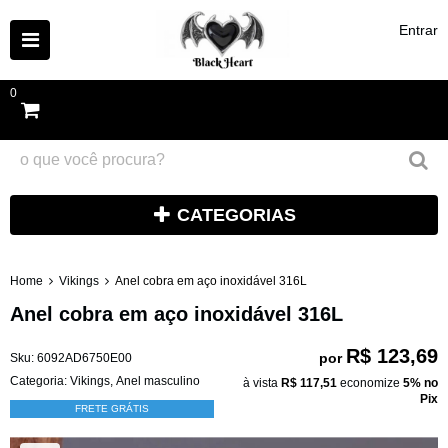
Entrar
0
CATEGORIAS
Home
Vikings
Anel cobra em aço inoxidável 316L
Anel cobra em aço inoxidável 316L
R$ 123,69
por
Sku:
6092AD6750E00
Categoria:
Vikings
,
Anel masculino
à vista
R$ 117,51
economize
5%
no
Pix
FRETE GRÁTIS