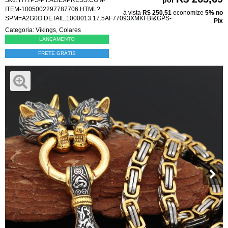
ITEM-1005002297787706.HTML?
à vista
R$ 250,51
economize
5%
no
SPM=A2G0O.DETAIL.1000013.17.5AF77093XMKFBI&GPS-
Pix
Categoria:
Vikings
,
Colares
LANÇAMENTO
FRETE GRÁTIS