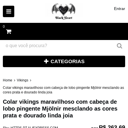
Entrar
0
CATEGORIAS
Home
Vikings
Colar vikings maravilhoso com cabeça de lobo pingente Mjölnir mesclando as
cores prata e dourado linda joia
Colar vikings maravilhoso com cabeça de
lobo pingente Mjölnir mesclando as cores
prata e dourado linda joia
R$ 263,69
por
Sku:
HTTPS-PT.ALIEXPRESS.COM-