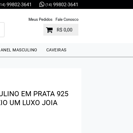
99802-3641
99802-3641
(14)
(14)
Meus Pedidos
Fale Conosco
R$ 0,00
ANEL MASCULINO
CAVEIRAS
ULINO EM PRATA 925
IO UM LUXO JOIA