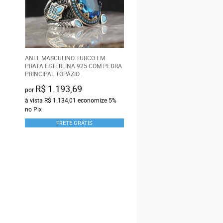
ANEL MASCULINO TURCO EM
ANEL MASCULINO TURCO 
PRATA ESTERLINA 925 COM PEDRA
PRATA ESTERLINA 925 CO
PRINCIPAL TOPÁZIO .
PRINCIPAL ÔNIX
R$ 1.193,69
R$ 993,69
por
por
à vista
R$ 1.134,01
economize
5%
à vista
R$ 944,01
economi
no Pix
Pix
FRETE GRÁTIS
FRETE GRÁTIS