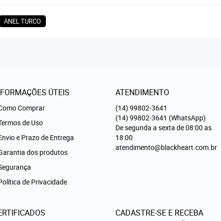
ANEL TURCO
NFORMAÇÕES ÚTEIS
ATENDIMENTO
Como Comprar
(14)
99802-3641
(14)
99802-3641
(WhatsApp)
Termos de Uso
De segunda a sexta de 08:00 as
Envio e Prazo de Entrega
18:00
atendimento@blackheart.com.br
Garantia dos produtos
Segurança
Política de Privacidade
ERTIFICADOS
CADASTRE-SE E RECEBA