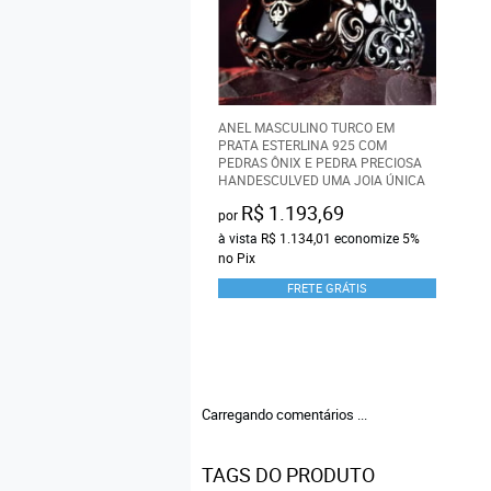
ANEL MASCULINO TURCO EM
PRATA ESTERLINA 925 COM
PEDRAS ÔNIX E PEDRA PRECIOSA
HANDESCULVED UMA JOIA ÚNICA
R$ 1.193,69
por
à vista
R$ 1.134,01
economize
5%
no Pix
FRETE GRÁTIS
Carregando comentários ...
TAGS DO PRODUTO