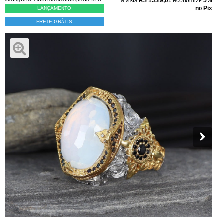
à vista
R$ 1.229,01
economize
5%
no Pix
LANÇAMENTO
FRETE GRÁTIS