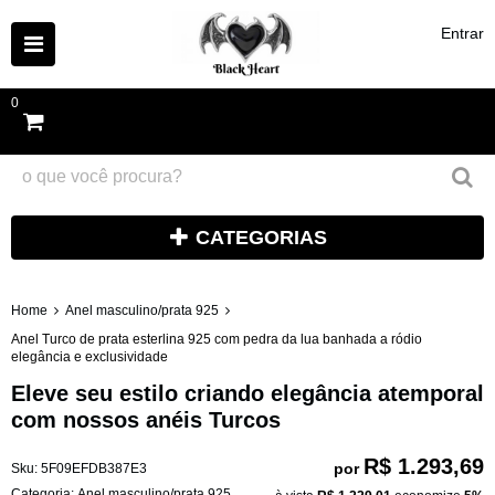
Entrar
0
CATEGORIAS
Home
Anel masculino/prata 925
Anel Turco de prata esterlina 925 com pedra da lua banhada a ródio
elegância e exclusividade
Eleve seu estilo criando elegância atemporal
com nossos anéis Turcos
R$ 1.293,69
por
Sku:
5F09EFDB387E3
Categoria:
Anel masculino/prata 925