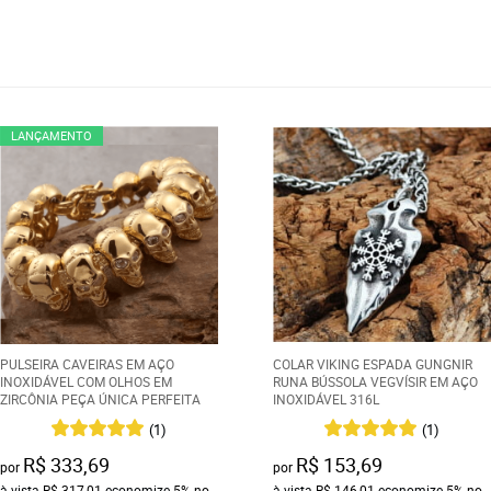
LANÇAMENTO
PULSEIRA CAVEIRAS EM AÇO
COLAR VIKING ESPADA GUNGNIR
INOXIDÁVEL COM OLHOS EM
RUNA BÚSSOLA VEGVÍSIR EM AÇO
ZIRCÔNIA PEÇA ÚNICA PERFEITA
INOXIDÁVEL 316L
(1)
(1)
R$ 333,69
R$ 153,69
por
por
à vista
R$ 317,01
economize
5%
no
à vista
R$ 146,01
economize
5%
no