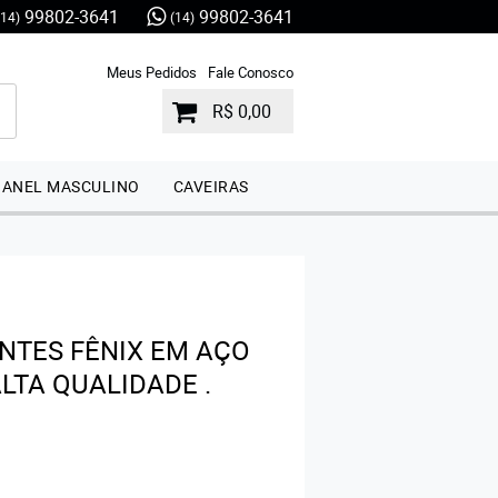
99802-3641
99802-3641
(14)
(14)
Meus Pedidos
Fale Conosco
R$ 0,00
ANEL MASCULINO
CAVEIRAS
NTES FÊNIX EM AÇO
ALTA QUALIDADE .