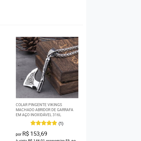
COLAR PINGENTE VIKINGS
COLAR VIKING CABEÇA DE
MACHADO ABRIDOR DE GARRAFA
COM PINGENTE MJÖLNIR 
EM AÇO INOXIDÁVEL 316L
INOXIDÁVEL 316L
R$ 263,69
(1)
por
à vista
R$ 250,51
economi
R$ 153,69
por
Pix
à vista
R$ 146,01
economize
5%
no