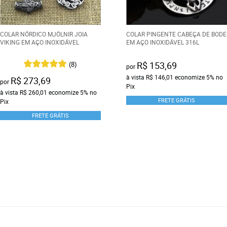
COLAR NÓRDICO MJÖLNIR JOIA
COLAR PINGENTE CABEÇA DE BODE
VIKING EM AÇO INOXIDÁVEL
EM AÇO INOXIDÁVEL 316L
R$ 153,69
(8)
por
à vista
R$ 146,01
economize
5%
no
R$ 273,69
por
Pix
à vista
R$ 260,01
economize
5%
no
FRETE GRÁTIS
Pix
FRETE GRÁTIS