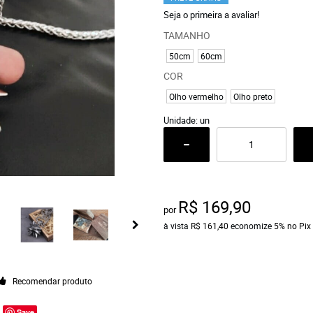
Seja o primeira a avaliar!
TAMANHO
50cm
60cm
COR
Olho vermelho
Olho preto
Unidade: un
R$ 169,90
por
à vista
R$ 161,40
economize
5%
no Pix
Recomendar produto
Save