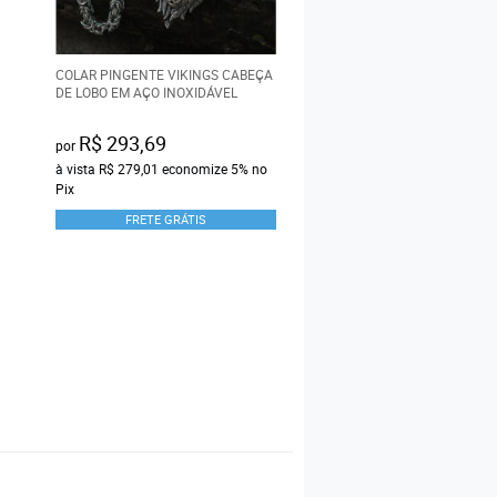
COLAR PINGENTE VIKINGS CABEÇA
COLAR VIKING ESPADA GU
DE LOBO EM AÇO INOXIDÁVEL
RUNA BÚSSOLA VEGVÍSIR 
INOXIDÁVEL 316L
R$ 293,69
(1
por
à vista
R$ 279,01
economize
5%
no
R$ 153,69
por
Pix
à vista
R$ 146,01
economi
FRETE GRÁTIS
Pix
FRETE GRÁTIS