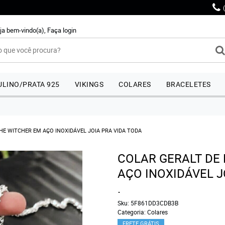
ja bem-vindo(a),
Faça login
LINO/PRATA 925
VIKINGS
COLARES
BRACELETES
THE WITCHER EM AÇO INOXIDÁVEL JOIA PRA VIDA TODA
COLAR GERALT DE 
AÇO INOXIDÁVEL J
.
Sku:
5F861DD3CDB3B
Categoria:
Colares
FRETE GRÁTIS