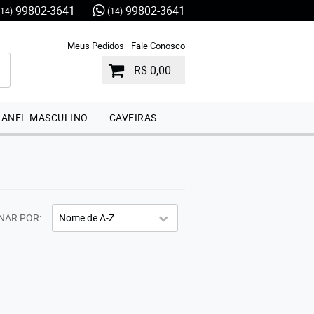
99802-3641
99802-3641
(14)
(14)
Meus Pedidos
Fale Conosco
R$ 0,00
ANEL MASCULINO
CAVEIRAS
NAR POR
Nome de A-Z