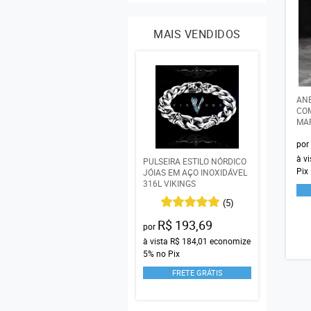
MAIS VENDIDOS
ANE
COM
MAR
por
à v
PULSEIRA ESTILO NÓRDICO
Pix
JÓIAS EM AÇO INOXIDÁVEL
316L VIKINGS
(5)
R$ 193,69
por
à vista
R$ 184,01
economize
5%
no Pix
FRETE GRÁTIS