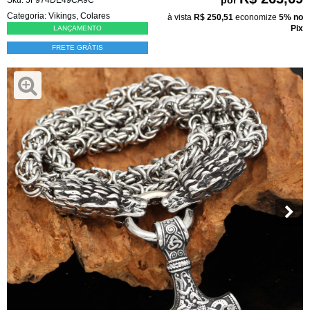
Categoria:
Vikings
,
Colares
à vista
R$ 250,51
economize
5%
no
Pix
LANÇAMENTO
FRETE GRÁTIS