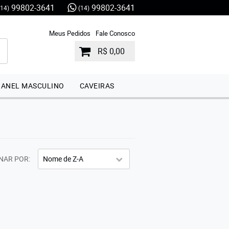
99802-3641
99802-3641
(14)
(14)
Meus Pedidos
Fale Conosco
R$ 0,00
ANEL MASCULINO
CAVEIRAS
NAR POR
Nome de Z-A