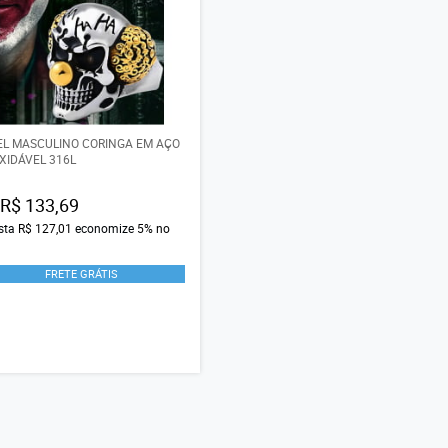
L MASCULINO CORINGA EM AÇO
XIDÁVEL 316L
R$ 133,69
ista
R$ 127,01
economize
5%
no
FRETE GRÁTIS