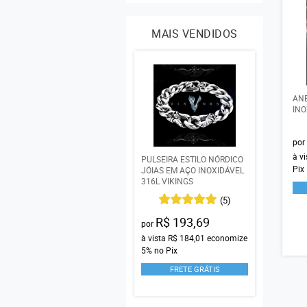
MAIS VENDIDOS
ANE
INO
por
à v
PULSEIRA ESTILO NÓRDICO
Pix
JÓIAS EM AÇO INOXIDÁVEL
316L VIKINGS
(5)
R$ 193,69
por
à vista
R$ 184,01
economize
5%
no Pix
FRETE GRÁTIS