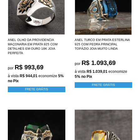
ANEL OLHO DA PROVIDENCIA
ANEL TURCO EM PRATA ESTERLINA
MAÇONARIA EM PRATA 925 COM
925 COM PEDRA PRINCIPAL
DETALHES EM OURO 18K JOIA
TOPÁZIO JOIA MUITO LINDA
PERFEITA
R$ 1.093,69
por
R$ 993,69
por
à vista
R$ 1.039,01
economize
à vista
R$ 944,01
economize
5%
5%
no Pix
no Pix
FRETE GRÁTIS
FRETE GRÁTIS