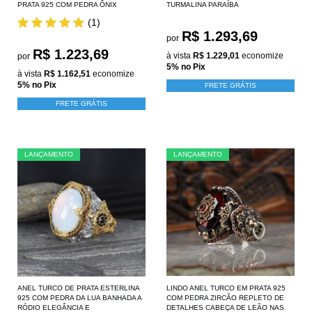
PRATA 925 COM PEDRA ÔNIX
TURMALINA PARAÍBA
(1)
R$ 1.293,69
por
R$ 1.223,69
à vista
R$ 1.229,01
economize
por
5%
no Pix
à vista
R$ 1.162,51
economize
5%
no Pix
FRETE GRÁTIS
FRETE GRÁTIS
LANÇAMENTO
LANÇAMENTO
ANEL TURCO DE PRATA ESTERLINA
LINDO ANEL TURCO EM PRATA 925
925 COM PEDRA DA LUA BANHADA A
COM PEDRA ZIRCÃO REPLETO DE
RÓDIO ELEGÂNCIA E
DETALHES CABEÇA DE LEÃO NAS