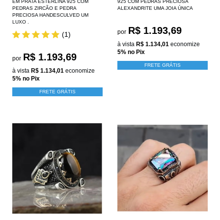
EM PRATA ESTERLINA 925 COM
925 COM PEDRAS PRECIOSA
PEDRAS ZIRCÃO E PEDRA
ALEXANDRITE UMA JOIA ÚNICA
PRECIOSA HANDESCULVED UM
LUXO .
R$ 1.193,69
por
(1)
à vista
R$ 1.134,01
economize
5%
no Pix
R$ 1.193,69
por
FRETE GRÁTIS
à vista
R$ 1.134,01
economize
5%
no Pix
FRETE GRÁTIS