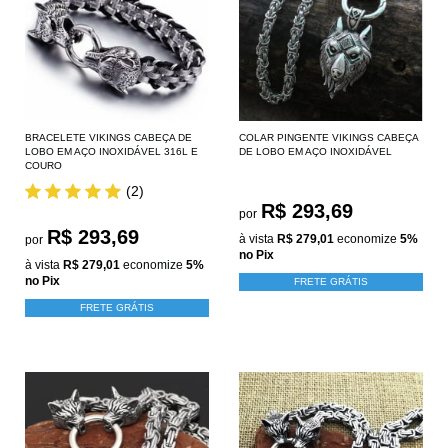
BRACELETE VIKINGS CABEÇA DE
COLAR PINGENTE VIKINGS CABEÇA
LOBO EM AÇO INOXIDÁVEL 316L E
DE LOBO EM AÇO INOXIDÁVEL
COURO
(2)
R$ 293,69
por
R$ 293,69
à vista
R$ 279,01
economize
5%
por
no Pix
à vista
R$ 279,01
economize
5%
no Pix
FRETE GRÁTIS
FRETE GRÁTIS