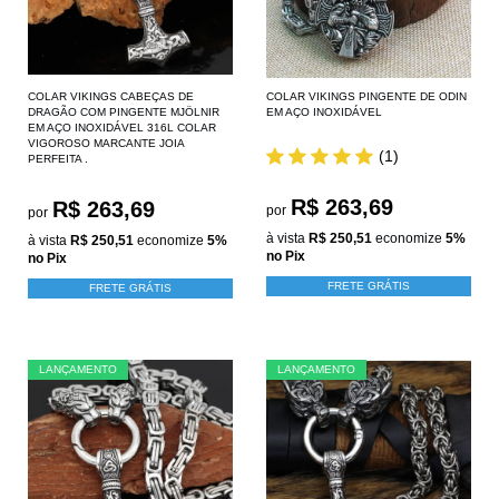
COLAR VIKINGS CABEÇAS DE
COLAR VIKINGS PINGENTE DE ODIN
DRAGÃO COM PINGENTE MJÖLNIR
EM AÇO INOXIDÁVEL
EM AÇO INOXIDÁVEL 316L COLAR
VIGOROSO MARCANTE JOIA
(1)
PERFEITA .
R$ 263,69
R$ 263,69
por
por
à vista
R$ 250,51
economize
5%
à vista
R$ 250,51
economize
5%
no Pix
no Pix
FRETE GRÁTIS
FRETE GRÁTIS
LANÇAMENTO
LANÇAMENTO