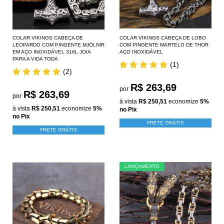
COLAR VIKINGS CABEÇA DE
COLAR VIKINGS CABEÇA DE LOBO
LEOPARDO COM PINGENTE MJÖLNIR
COM PINGENTE MARTELO DE THOR
EM AÇO INOXIDÁVEL 316L JOIA
AÇO INOXIDÁVEL
PARA A VIDA TODA
(1)
(2)
R$ 263,69
por
R$ 263,69
por
à vista
R$ 250,51
economize
5%
à vista
R$ 250,51
economize
5%
no Pix
no Pix
FRETE GRÁTIS
FRETE GRÁTIS
LANÇAMENTO