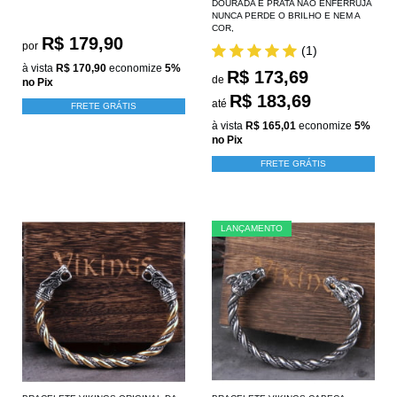
DOURADA E PRATA NÃO ENFERRUJA
NUNCA PERDE O BRILHO E NEM A
COR,
R$ 179,90
por
(1)
à vista
R$ 170,90
economize
5%
R$ 173,69
de
no Pix
R$ 183,69
até
FRETE GRÁTIS
à vista
R$ 165,01
economize
5%
no Pix
FRETE GRÁTIS
LANÇAMENTO