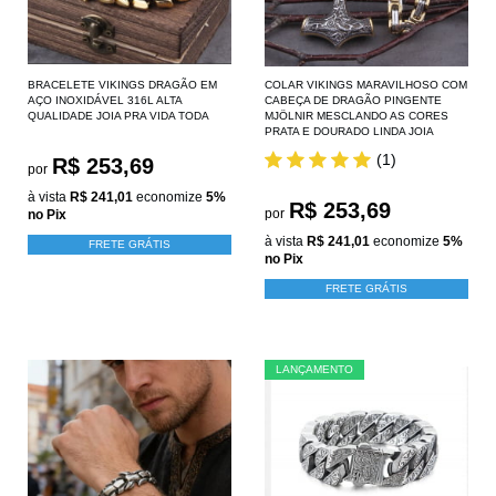
BRACELETE VIKINGS DRAGÃO EM
COLAR VIKINGS MARAVILHOSO COM
AÇO INOXIDÁVEL 316L ALTA
CABEÇA DE DRAGÃO PINGENTE
QUALIDADE JOIA PRA VIDA TODA
MJÖLNIR MESCLANDO AS CORES
PRATA E DOURADO LINDA JOIA
(1)
R$ 253,69
por
à vista
R$ 241,01
economize
5%
R$ 253,69
por
no Pix
à vista
R$ 241,01
economize
5%
FRETE GRÁTIS
no Pix
FRETE GRÁTIS
LANÇAMENTO