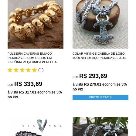
PULSEIRA CAVEIRAS EM AÇO
COLAR VIKINGS CABELA DE LOBO
INOXIDÁVEL COM OLHOS EM
MJÖLNIR EM AÇO INOXIDÁVEL 316L
ZIRCÔNIA PEÇA ÚNICA PERFEITA
(1)
R$ 293,69
por
R$ 333,69
à vista
R$ 279,01
economize
5%
por
no Pix
à vista
R$ 317,01
economize
5%
no Pix
FRETE GRÁTIS