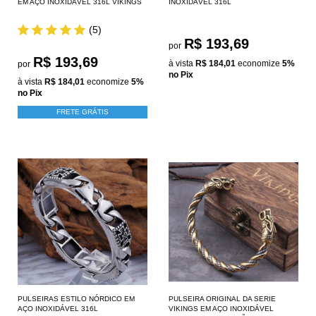
EM AÇO INOXIDÁVEL 316L VIKINGS
INOXIDÁVEL 316L
(5)
R$ 193,69
por
R$ 193,69
à vista
R$ 184,01
economize
5%
por
no Pix
à vista
R$ 184,01
economize
5%
no Pix
FRETE GRÁTIS
PULSEIRAS ESTILO NÓRDICO EM
PULSEIRA ORIGINAL DA SERIE
AÇO INOXIDÁVEL 316L
VIKINGS EM AÇO INOXIDÁVEL