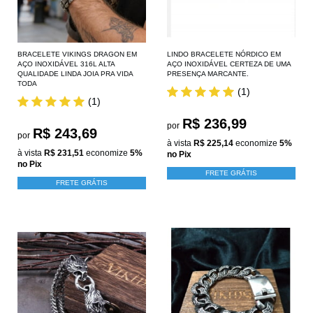
BRACELETE VIKINGS DRAGON EM
LINDO BRACELETE NÓRDICO EM
AÇO INOXIDÁVEL 316L ALTA
AÇO INOXIDÁVEL CERTEZA DE UMA
QUALIDADE LINDA JOIA PRA VIDA
PRESENÇA MARCANTE.
TODA
(1)
(1)
R$ 236,99
por
R$ 243,69
por
à vista
R$ 225,14
economize
5%
à vista
R$ 231,51
economize
5%
no Pix
no Pix
FRETE GRÁTIS
FRETE GRÁTIS