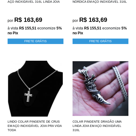
AÇO INOXIDÁVEL 316L LINDA JOIA
NÓRDICA EM AÇO INOXIDÁVEL 316L
R$ 163,69
R$ 163,69
por
por
à vista
R$ 155,51
economize
5%
à vista
R$ 155,51
economize
5%
no Pix
no Pix
FRETE GRÁTIS
FRETE GRÁTIS
LINDO COLAR PINGENTE DE CRUS
COLAR PINGENTE DRAGÃO UMA
EM AÇO INOXIDÁVEL JOIA PRA VIDA
LINDA JOIA EM AÇO INOXIDÁVEL
TODA
316L