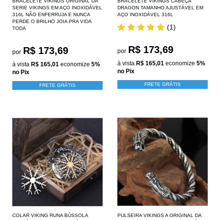
BRACELETE VIKINGS ORIGINAL DA
BRACELETE VIKINGS CABEÇA
SERIE VIKINGS EM AÇO INOXIDÁVEL
DRAGON TAMANHO AJUSTÁVEL EM
316L NÃO ENFERRUJA E NUNCA
AÇO INOXIDÁVEL 316L
PERDE O BRILHO JOIA PRA VIDA
(1)
TODA
R$ 173,69
R$ 173,69
por
por
à vista
R$ 165,01
economize
5%
à vista
R$ 165,01
economize
5%
no Pix
no Pix
FRETE GRÁTIS
FRETE GRÁTIS
COLAR VIKING RUNA BÚSSOLA
PULSEIRA VIKINGS A ORIGINAL DA