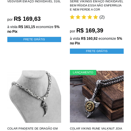
VEGVÍSIR EM AÇO INOXIDÁVEL 316L
SERIE VIKINGS EM AÇO INOXIDÁVEL
BEM RÍGIDA ESSA NÃO ENFERRUJA
E NEM PERDE A COR
(2)
R$ 169,63
por
à vista
R$ 161,15
economize
5%
R$ 169,39
por
no Pix
à vista
R$ 160,92
economize
5%
FRETE GRÁTIS
no Pix
FRETE GRÁTIS
LANÇAMENTO
COLAR PINGENTE DE DRAGÃO EM
COLAR VIKING RUNE VALKNUT JOIA