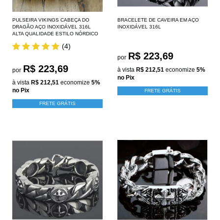
PULSEIRA VIKINGS CABEÇA DO
BRACELETE DE CAVEIRA EM AÇO
DRAGÃO AÇO INOXIDÁVEL 316L
INOXIDÁVEL 316L
ALTA QUALIDADE ESTILO NÓRDICO
(4)
R$ 223,69
por
R$ 223,69
à vista
R$ 212,51
economize
5%
por
no Pix
à vista
R$ 212,51
economize
5%
no Pix
FRETE GRÁTIS
FRETE GRÁTIS