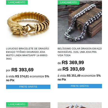
LANÇAMENTO
LANÇAMENTO
LUXUOSO BRACELETE DE DRAGÃO
BELÍSSIMO COLAR DRAGON EM AÇO
EM AÇO TITÂNIO DOURADO JOIA
INOXIDÁVEL 316L UMA JOIA PRA
MUITO LINDA WHATSAPP 14-99802-
VIDA TODA
3641
R$ 369,99
de
R$ 393,69
R$ 393,69
até
por
à vista
R$ 351,49
economize
5%
à vista
R$ 374,01
economize
5%
no Pix
no Pix
FRETE GRÁTIS
FRETE GRÁTIS
LANÇAMENTO