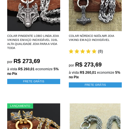
COLAR PINGENTE LOBO LINDA JOIA
COLAR NÓRDICO MJÖLNIR JOIA
VIKINGS EM AÇO INOXIDÁVEL 316L
VIKING EM AÇO INOXIDÁVEL
ALTA QUALIDADE JOIA PARA A VIDA
TODA
(8)
R$ 273,69
por
R$ 273,69
por
à vista
R$ 260,01
economize
5%
à vista
R$ 260,01
economize
5%
no Pix
no Pix
FRETE GRÁTIS
FRETE GRÁTIS
LANÇAMENTO