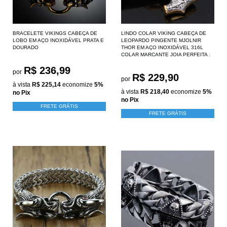
BRACELETE VIKINGS CABEÇA DE
LINDO COLAR VIKING CABEÇA DE
LOBO EM AÇO INOXIDÁVEL PRATA E
LEOPARDO PINGENTE MJOLNIR
DOURADO
THOR EM AÇO INOXIDÁVEL 316L
COLAR MARCANTE JOIA PERFEITA .
R$ 236,99
por
R$ 229,90
por
à vista
R$ 225,14
economize
5%
à vista
R$ 218,40
economize
5%
no Pix
no Pix
FRETE GRÁTIS
FRETE GRÁTIS